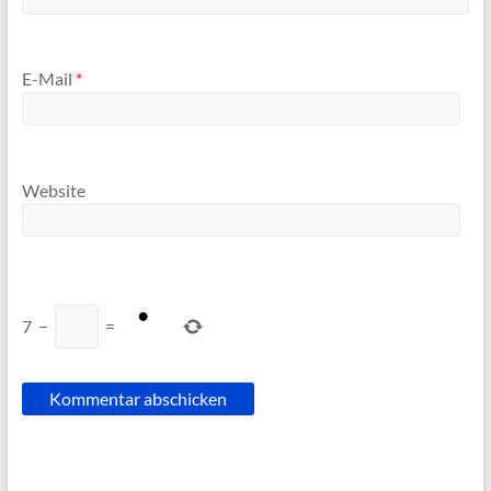
E-Mail
*
Website
7
−
=