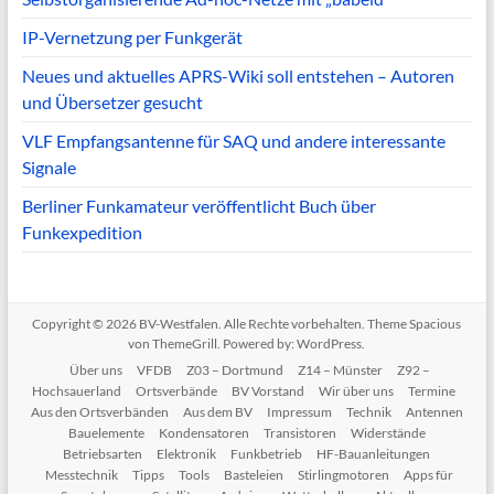
IP-Vernetzung per Funkgerät
Neues und aktuelles APRS-Wiki soll entstehen – Autoren
und Übersetzer gesucht
VLF Empfangsantenne für SAQ und andere interessante
Signale
Berliner Funkamateur veröffentlicht Buch über
Funkexpedition
Copyright © 2026
BV-Westfalen
. Alle Rechte vorbehalten. Theme
Spacious
von ThemeGrill. Powered by:
WordPress
.
Über uns
VFDB
Z03 – Dortmund
Z14 – Münster
Z92 –
Hochsauerland
Ortsverbände
BV Vorstand
Wir über uns
Termine
Aus den Ortsverbänden
Aus dem BV
Impressum
Technik
Antennen
Bauelemente
Kondensatoren
Transistoren
Widerstände
Betriebsarten
Elektronik
Funkbetrieb
HF-Bauanleitungen
Messtechnik
Tipps
Tools
Basteleien
Stirlingmotoren
Apps für